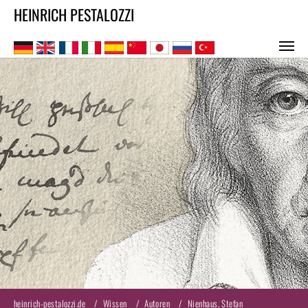
HEINRICH PESTALOZZI
Zum Hauptinhalt springen
heinrich-pestalozzi.de
Wissen
Autoren
Nienhaus, Stefan